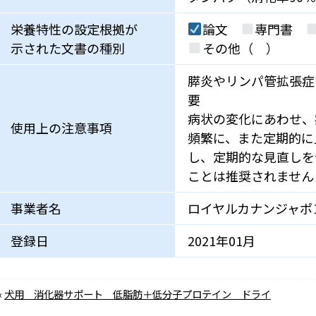
栄養特性の設定根拠が
論文
専門書
示された文書の種別
その他（ ）
膵炎やリンパ管拡張症
要
病状の変化にあわせ、
使用上の注意事項
頻繁に、また定期的に
し、定期的な見直しを
ことは推奨されません
事業者名
ロイヤルカナンジャポ
登録日
2021年01月
«
犬用 消化器サポート 低脂肪＋低分子プロテイン ドライ