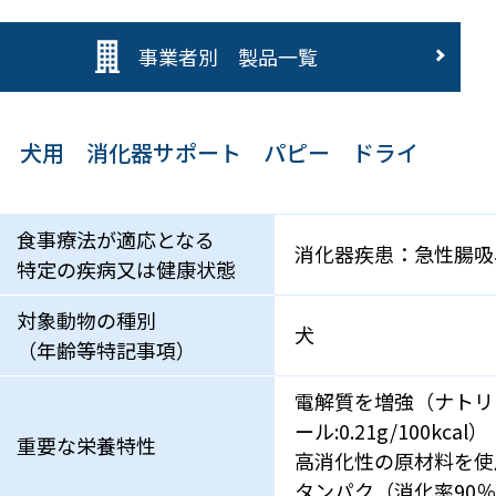
事業者別 製品一覧
犬用 消化器サポート パピー ドライ
食事療法が適応となる
消化器疾患：急性腸吸
特定の疾病又は健康状態
対象動物の種別
犬
（年齢等特記事項）
電解質を増強（ナトリウム:0.
ール:0.21g/100kcal）
重要な栄養特性
高消化性の原材料を使
タンパク（消化率90