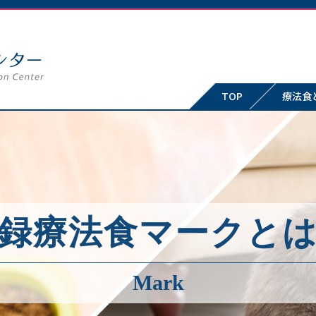
TOP
療法食
録療法食マークと
Mark