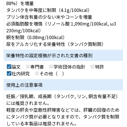
88%）を増量
タンパクを中等度に制限（4.1g/100kcal）
プリン体含有量の少ない米やコーンを増量
必須脂肪酸を増強（リノール酸 1,090mg/100kcal, ω3
230mg/100kcal）
銅を制限（0.08mg/100kcal）
尿をアルカリ化する栄養特性（タンパク質制限）
栄養特性の設定根拠が
示された文書の種別
論文
専門書
学術団体の指針
特許
社内研究
その他（ ）
使用上の注意事項
妊娠／授乳期、成長期（タンパク, リン, 銅含有量不足）
には推奨されません。
軽度の肝炎や空胞性肝障害などでは、肝臓の回復のため
にタンパク質が必要となりますので、タンパク質を制限
している本製品は推奨されません。