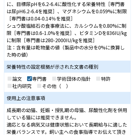
に、⽬標尿pHを6.2-6.4に酸性化する栄養特性［専⾨書
は尿pH6.2-6.4を推奨］、マグネシウムを0.059%に制限
［専⾨書は0.04-0.14％を推奨］
シュウ酸塩結⽯の⾷事療法に、カルシウムを0.80%に制
限［専⾨書は0.6-1.0%を推奨］、ビタミンDを836IU/kg
に制限［専⾨書は280-2000IU/kgを推奨］
注：含有量は乾物量の値（製品中の⽔分を0%に換算し
た時の値）
栄養特性の設定根拠が
示された文書の種別
論文
専門書
学術団体の指針
特許
社内研究
その他（ ）
使用上の注意事項
成⻑期の幼猫、妊娠・授乳期の⺟猫、尿酸性化剤を併⽤
している猫には推奨できません。
適応となる病気⼜は健康状態において⻑期給与に適した
栄養バランスです。飼い主への⾷事指導でお伝えて頂き