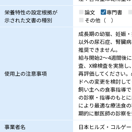
栄養特性の設定根拠が
論文
専門書
示された文書の種別
その他（ ）
成長期の幼猫、妊娠・
以外の尿石症、腎臓病
推奨できません。
給与開始2～4週間後
査、X線検査を実施し
使用上の注意事項
再評価してください。
ドへの変更を検討して
飼い主への食事指導で
の診察・指導のもとに
により最適な療法食の
期的に獣医師の診察を
事業者名
日本ヒルズ・コルゲー