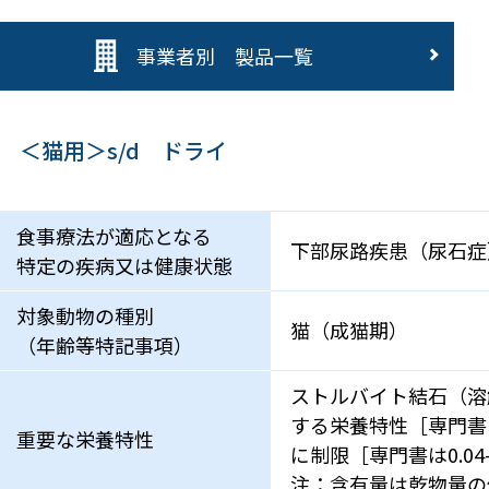
事業者別 製品一覧
＜猫用＞s/d ドライ
食事療法が適応となる
下部尿路疾患（尿石症
特定の疾病又は健康状態
対象動物の種別
猫（成猫期）
（年齢等特記事項）
ストルバイト結石（溶解
する栄養特性［専門書は尿
重要な栄養特性
に制限［専門書は0.04
注：含有量は乾物量の