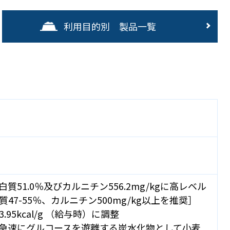
利用目的別 製品一覧
51.0％及びカルニチン556.2mg/kgに高レベル
47-55％、カルニチン500mg/kg以上を推奨］
95kcal/g （給与時）に調整
急速にグルコースを遊離する炭水化物として小麦