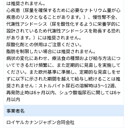
は推奨されません。
心疾患（尿量を確保するために必要なナトリウム量が心
疾患のリスクとなることがあります。）、慢性腎不全、
代謝性アシドーシス（尿を酸性化するように栄養学的に
設計されているため代謝性アシドーシスを助長する恐れ
があります。）には推奨されません。
尿酸化剤との併用はご注意ください。
脂肪を制限したい場合には推奨されません。
病状の変化にあわせ、療法食の種類および給与方法につ
いてできるだけ頻繁に、また定期的に見直しを実施して
ください。また欧州基準に準拠し、定期的な見直しをせ
ずに以下に示された期間を越えて給与し続けることは推
奨されません：ストルバイト尿石の溶解時は5～12週、
再発防止時は6ヶ月以内、シュウ酸塩尿石に関しては6ヶ
月以内
事業者名
ロイヤルカナンジャポン合同会社