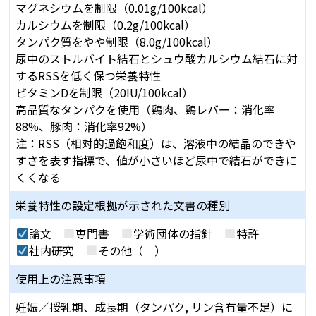
マグネシウムを制限（0.01g/100kcal）
カルシウムを制限（0.2g/100kcal）
タンパク質をやや制限（8.0g/100kcal）
尿中のストルバイト結石とシュウ酸カルシウム結石に対
するRSSを低く保つ栄養特性
ビタミンDを制限（20IU/100kcal）
高品質なタンパクを使用（鶏肉、鶏レバー：消化率
88%、豚肉：消化率92%）
注：RSS（相対的過飽和度）は、溶液中の結晶のできや
すさを表す指標で、値が小さいほど尿中で結石ができに
くくなる
栄養特性の設定根拠が
示された文書の種別
論文
専門書
学術団体の指針
特許
社内研究
その他（ ）
使用上の注意事項
妊娠／授乳期、成長期（タンパク, リン含有量不足）に