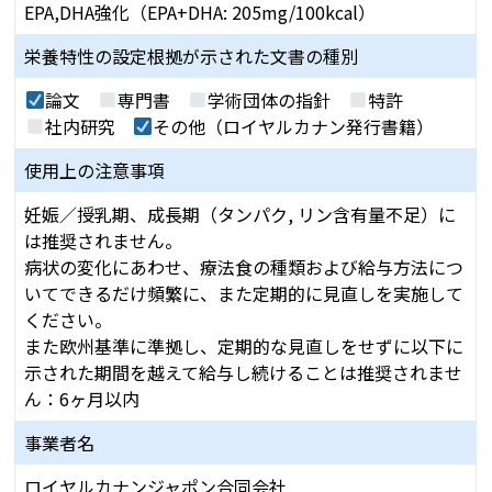
EPA,DHA強化（EPA+DHA: 205mg/100kcal）
栄養特性の設定根拠が
示された文書の種別
論文
専門書
学術団体の指針
特許
社内研究
その他（ロイヤルカナン発行書籍）
使用上の注意事項
妊娠／授乳期、成長期（タンパク, リン含有量不足）に
は推奨されません。
病状の変化にあわせ、療法食の種類および給与方法につ
いてできるだけ頻繁に、また定期的に見直しを実施して
ください。
また欧州基準に準拠し、定期的な見直しをせずに以下に
示された期間を越えて給与し続けることは推奨されませ
ん：6ヶ月以内
事業者名
ロイヤルカナンジャポン合同会社