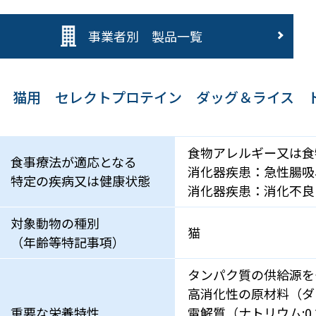
事業者別 製品一覧
猫用 セレクトプロテイン ダッグ＆ライス 
食物アレルギー又は食
食事療法が適応となる
消化器疾患：急性腸吸
特定の疾病又は健康状態
消化器疾患：消化不良
対象動物の種別
猫
（年齢等特記事項）
タンパク質の供給源を
高消化性の原材料（ダ
重要な栄養特性
電解質（ナトリウム:0.23g