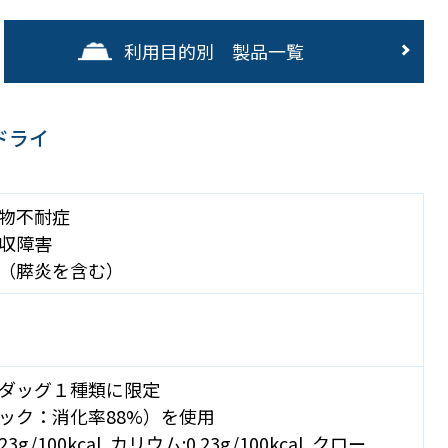
利用目的別 製品一覧
ドライ
物不耐症
収障害
（膵炎を含む）
ダッグ１種類に限定
ック：消化率88%）を使用
/100kcal, カリウム:0.23g/100kcal, クロー